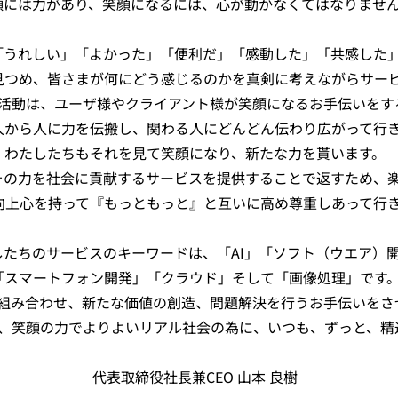
顔には力があり、笑顔になるには、心が動かなくてはなりませ
「うれしい」「よかった」「便利だ」「感動した」「共感した
見つめ、皆さまが何にどう感じるのかを真剣に考えながらサー
活動は、ユーザ様やクライアント様が笑顔になるお手伝いをす
人から人に力を伝搬し、関わる人にどんどん伝わり広がって行
わたしたちもそれを見て笑顔になり、新たな力を貰います。
その力を社会に貢献するサービスを提供することで返すため、
向上心を持って『もっともっと』と互いに高め尊重しあって行
したちのサービスのキーワードは、「AI」「ソフト（ウエア）
「スマートフォン開発」「クラウド」そして「画像処理」です
組み合わせ、新たな価値の創造、問題解決を行うお手伝いをさ
、笑顔の力でよりよいリアル社会の為に、いつも、ずっと、精
代表取締役社長兼CEO 山本 良樹